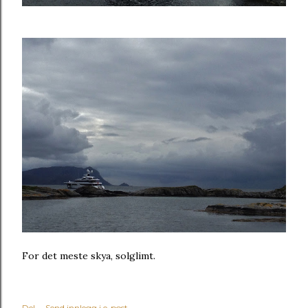
For det meste skya, solglimt.
Del
Send innlegg i e-post