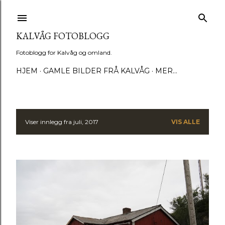
Gå til hovedinnhold
KALVÅG FOTOBLOGG
Fotoblogg for Kalvåg og omland.
HJEM
GAMLE BILDER FRÅ KALVÅG
MER…
Viser innlegg fra juli, 2017
VIS ALLE
I
n
n
l
e