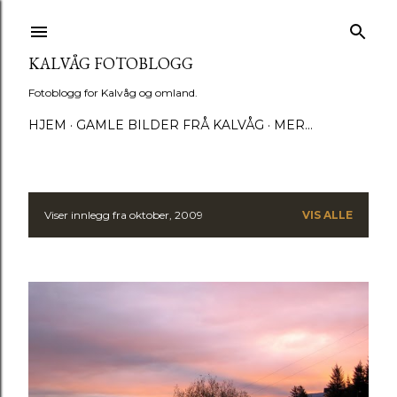
Gå til hovedinnhold
KALVÅG FOTOBLOGG
Fotoblogg for Kalvåg og omland.
HJEM
GAMLE BILDER FRÅ KALVÅG
MER…
Viser innlegg fra oktober, 2009
VIS ALLE
I
n
n
l
e