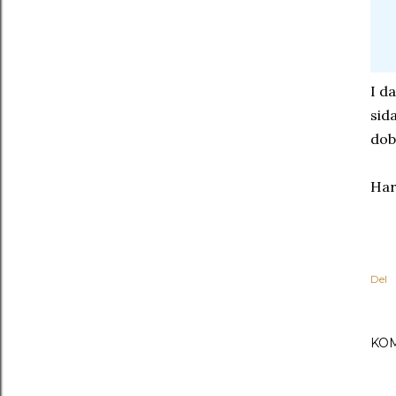
I d
sid
dob
Har
Del
KO