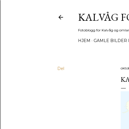
KALVÅG 
Fotoblogg for Kalvåg og omla
HJEM
GAMLE BILDER 
Del
okto
KA