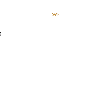
SØK
)