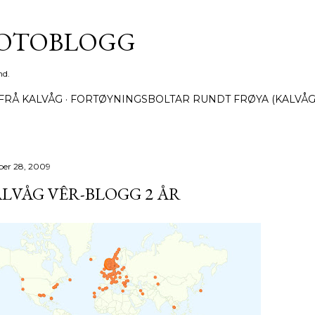
Gå til hovedinnhold
FOTOBLOGG
nd.
FRÅ KALVÅG
FORTØYNINGSBOLTAR RUNDT FRØYA (KALVÅG
ber 28, 2009
LVÅG VÊR-BLOGG 2 ÅR