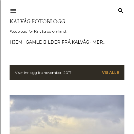
Gå til hovedinnhold
KALVÅG FOTOBLOGG
Fotoblogg for Kalvåg og omland.
HJEM
GAMLE BILDER FRÅ KALVÅG
MER…
Viser innlegg fra november, 2017
VIS ALLE
I
n
n
l
e