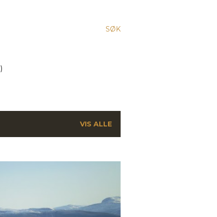
SØK
)
VIS ALLE