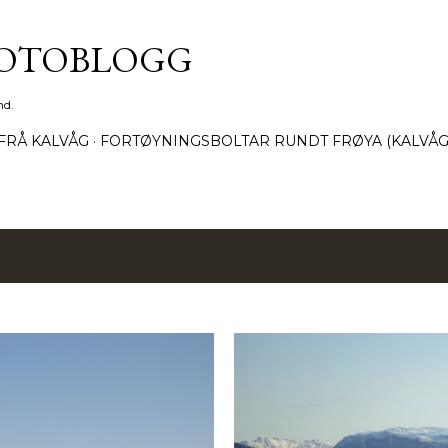
Gå til hovedinnhold
FOTOBLOGG
nd.
FRÅ KALVÅG
FORTØYNINGSBOLTAR RUNDT FRØYA (KALVÅG