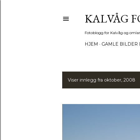
KALVÅG 
Fotoblogg for Kalvåg og omla
HJEM
GAMLE BILDER 
Viser innlegg fra oktober, 2008
I
n
n
l
e