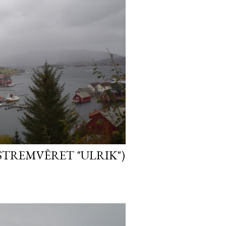
STREMVÊRET "ULRIK")