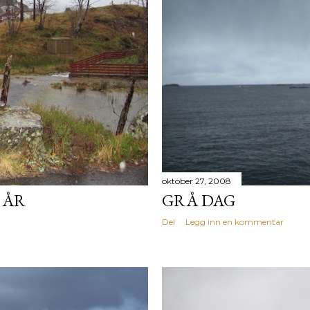
oktober 27, 2008
 ÅR
GRÅ DAG
Del
Legg inn en kommentar