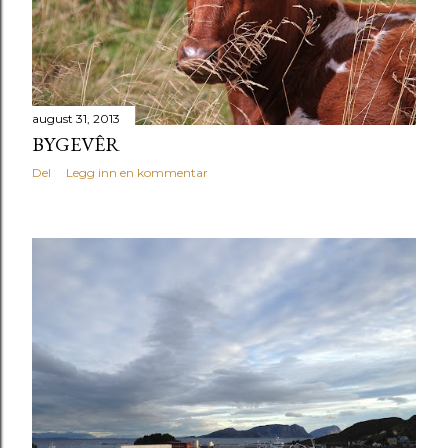
g
g
august 31, 2013
BYGEVÊR
Del
Legg inn en kommentar