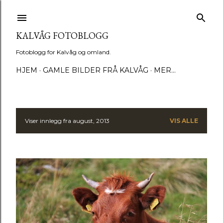
Gå til hovedinnhold
KALVÅG FOTOBLOGG
Fotoblogg for Kalvåg og omland.
HJEM
GAMLE BILDER FRÅ KALVÅG
MER…
Viser innlegg fra august, 2013
VIS ALLE
I
n
n
l
e