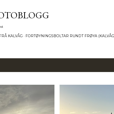
Gå til hovedinnhold
FOTOBLOGG
nd.
FRÅ KALVÅG
FORTØYNINGSBOLTAR RUNDT FRØYA (KALVÅG