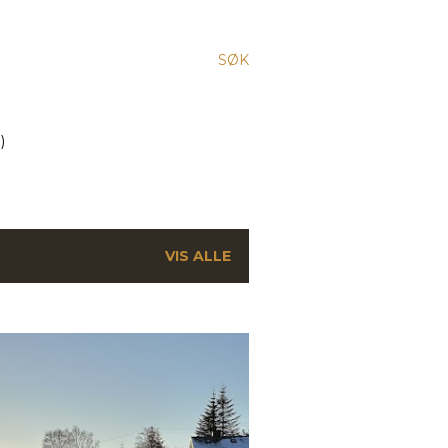
SØK
)
VIS ALLE