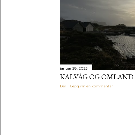
g
g
januar 28, 2023
KALVÅG OG OMLAND
Del
Legg inn en kommentar