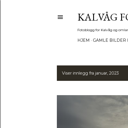
KALVÅG 
Fotoblogg for Kalvåg og omla
HJEM
GAMLE BILDER 
Viser innlegg fra januar, 2023
I
n
n
l
e