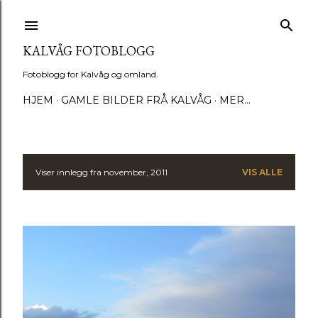
Gå til hovedinnhold
KALVÅG FOTOBLOGG
Fotoblogg for Kalvåg og omland.
HJEM
GAMLE BILDER FRÅ KALVÅG
MER…
Viser innlegg fra november, 2011
VIS ALLE
I
n
n
l
e