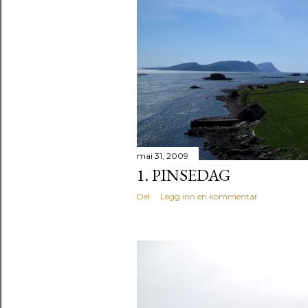
g
g
mai 31, 2009
1. PINSEDAG
Del
Legg inn en kommentar