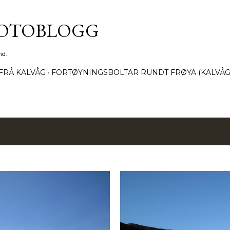
Gå til hovedinnhold
FOTOBLOGG
nd.
FRÅ KALVÅG
FORTØYNINGSBOLTAR RUNDT FRØYA (KALVÅG