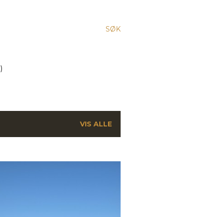
SØK
)
VIS ALLE