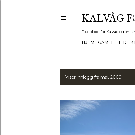
KALVÅG 
Fotoblogg for Kalvåg og omla
HJEM
GAMLE BILDER 
Viser innlegg fra mai, 2009
I
n
n
l
e