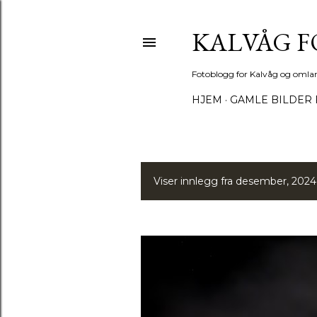
KALVÅG 
Fotoblogg for Kalvåg og omla
HJEM
GAMLE BILDER 
Viser innlegg fra desember, 2024
I
n
n
l
e