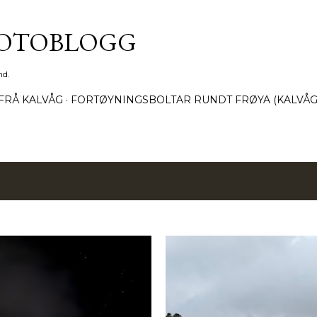
Gå til hovedinnhold
FOTOBLOGG
nd.
FRÅ KALVÅG
FORTØYNINGSBOLTAR RUNDT FRØYA (KALVÅG