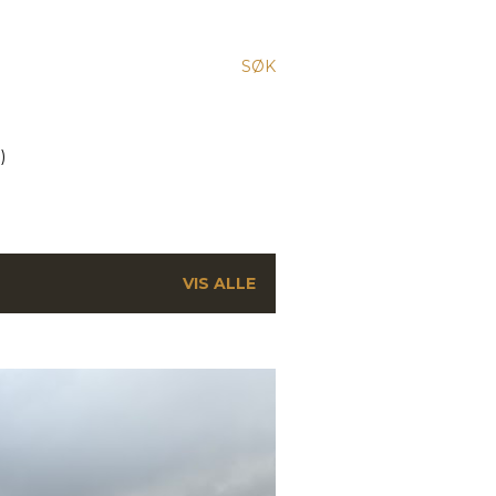
SØK
)
VIS ALLE