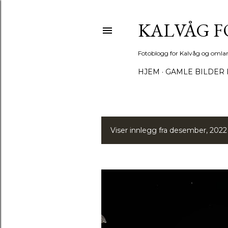
KALVÅG 
Fotoblogg for Kalvåg og omla
HJEM
GAMLE BILDER 
Viser innlegg fra desember, 2022
I
n
n
l
e