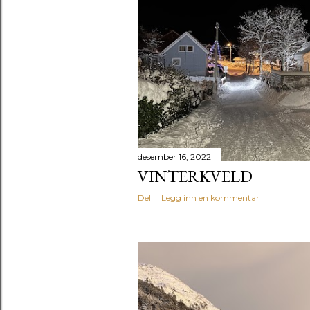
g
g
desember 16, 2022
VINTERKVELD
Del
Legg inn en kommentar