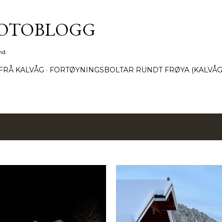
Gå til hovedinnhold
FOTOBLOGG
nd.
FRÅ KALVÅG
FORTØYNINGSBOLTAR RUNDT FRØYA (KALVÅG