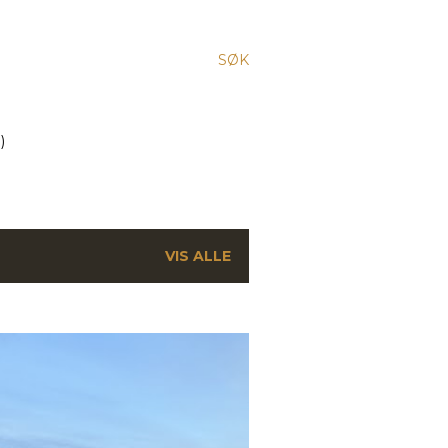
SØK
)
VIS ALLE