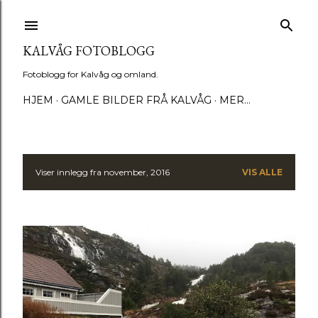
Gå til hovedinnhold
KALVÅG FOTOBLOGG
Fotoblogg for Kalvåg og omland.
HJEM
GAMLE BILDER FRÅ KALVÅG
MER…
Viser innlegg fra november, 2016
VIS ALLE
I
n
n
l
e