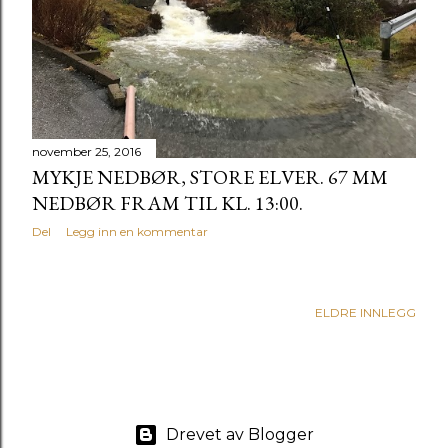
g
g
november 25, 2016
MYKJE NEDBØR, STORE ELVER. 67 MM
NEDBØR FRAM TIL KL. 13:00.
Del
Legg inn en kommentar
ELDRE INNLEGG
Drevet av Blogger