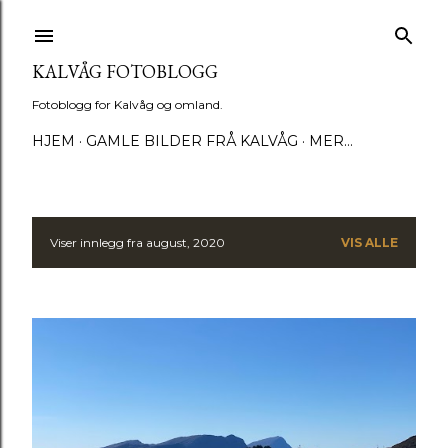
Gå til hovedinnhold
KALVÅG FOTOBLOGG
Fotoblogg for Kalvåg og omland.
HJEM
GAMLE BILDER FRÅ KALVÅG
MER…
Viser innlegg fra august, 2020
VIS ALLE
I
n
n
l
e