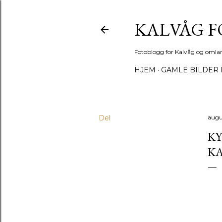
KALVÅG 
Fotoblogg for Kalvåg og omla
HJEM
GAMLE BILDER 
Del
augu
KY
K