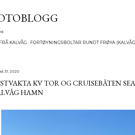
Gå til hovedinnhold
FOTOBLOGG
nd.
FRÅ KALVÅG
FORTØYNINGSBOLTAR RUNDT FRØYA (KALVÅG
st 31, 2020
STVAKTA KV TOR OG CRUISEBÅTEN SEAD
ALVÅG HAMN