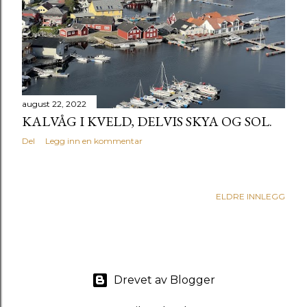
g
g
august 22, 2022
KALVÅG I KVELD, DELVIS SKYA OG SOL.
Del
Legg inn en kommentar
ELDRE INNLEGG
Drevet av Blogger