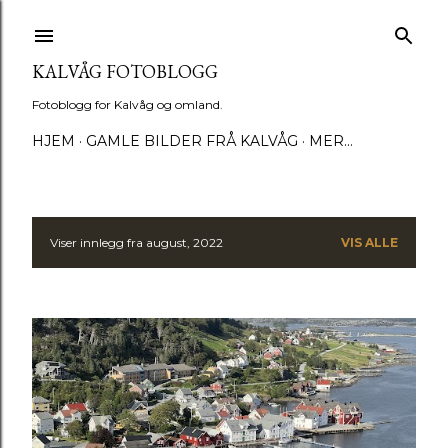
Gå til hovedinnhold
KALVÅG FOTOBLOGG
Fotoblogg for Kalvåg og omland.
HJEM
GAMLE BILDER FRÅ KALVÅG
MER…
Viser innlegg fra august, 2022
VIS ALLE
I
n
n
l
e