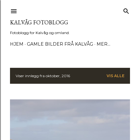
Gå til hovedinnhold
KALVÅG FOTOBLOGG
Fotoblogg for Kalvåg og omland.
HJEM
GAMLE BILDER FRÅ KALVÅG
MER…
Viser innlegg fra oktober, 2016
VIS ALLE
I
n
n
l
e