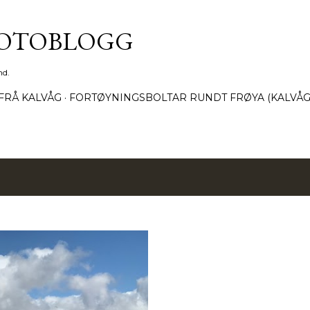
Gå til hovedinnhold
FOTOBLOGG
nd.
FRÅ KALVÅG
FORTØYNINGSBOLTAR RUNDT FRØYA (KALVÅG