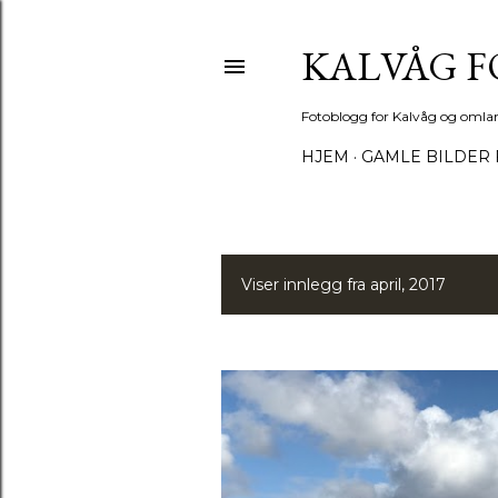
KALVÅG 
Fotoblogg for Kalvåg og omla
HJEM
GAMLE BILDER 
Viser innlegg fra april, 2017
I
n
n
l
e