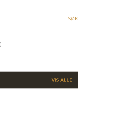
SØK
)
VIS ALLE