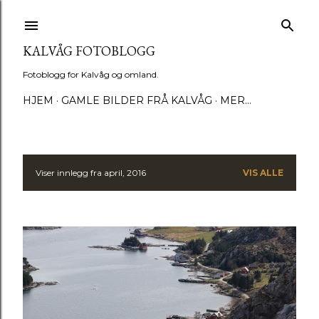
Gå til hovedinnhold
KALVÅG FOTOBLOGG
Fotoblogg for Kalvåg og omland.
HJEM
GAMLE BILDER FRÅ KALVÅG
MER…
Viser innlegg fra april, 2016
VIS ALLE
I
n
n
l
e