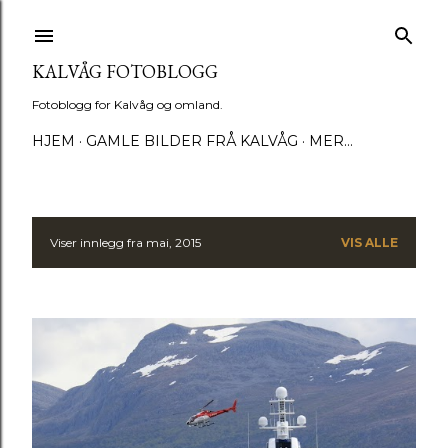
Gå til hovedinnhold
KALVÅG FOTOBLOGG
Fotoblogg for Kalvåg og omland.
HJEM
GAMLE BILDER FRÅ KALVÅG
MER…
Viser innlegg fra mai, 2015
VIS ALLE
I
n
n
l
e