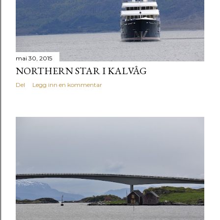
g
g
mai 30, 2015
NORTHERN STAR I KALVÅG
Del
Legg inn en kommentar