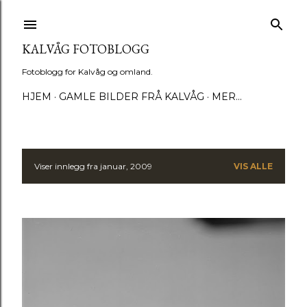
Gå til hovedinnhold
KALVÅG FOTOBLOGG
Fotoblogg for Kalvåg og omland.
HJEM
GAMLE BILDER FRÅ KALVÅG
MER…
Viser innlegg fra januar, 2009
VIS ALLE
I
n
n
l
e