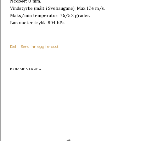
Nedbør: 0 mm.
Vindstyrke (målt i Svehaugane): Max 17,4 m/s.
Maks/min temperatur: 7,5/5,2 grader.
Barometer trykk: 994 hPa.
Del
Send innlegg i e-post
KOMMENTARER