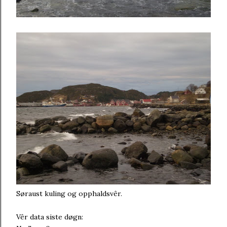
Søraust kuling og opphaldsvêr.
Vêr data siste døgn: