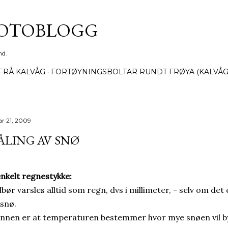
Gå til hovedinnhold
FOTOBLOGG
nd.
FRÅ KALVÅG
FORTØYNINGSBOLTAR RUNDT FRØYA (KALVÅG
ar 21, 2009
LING AV SNØ
enkelt regnestykke:
bør varsles alltid som regn, dvs i millimeter, - selv om det 
 snø.
nnen er at temperaturen bestemmer hvor mye snøen vil by