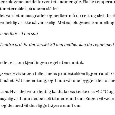
eorologene melde forventet snømengde. Skulle temperaturv
timetermålet på snøen slå feil.
det varslet minusgrader og nedbør må du rett og slett br
 er heldigvis ikke så vanskelig. Meteorologenes tommelfing
m nedbør = 1 cm snø
 andre ord: Er det varslet 20 mm nedbør kan du regne med
.
 det er som kjent ingen regel uten unntak:
g snø:
Hvis snøen faller mens gradestokken ligger rundt 0
 målet. Våt snø er tung, og 1 mm våt snø bygger derfor n
 snø:
Hvis det er ordentlig kaldt, la oss tenke oss -12 °C og 
nsynligvis 1 mm nedbør bli til mer enn 1 cm. Snøen vil være
t, og dermed vil den ligge høyere enn 1 cm.