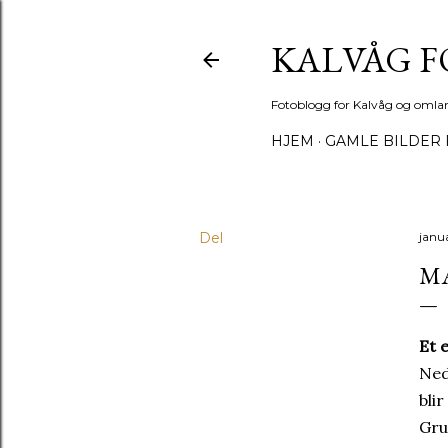
KALVÅG 
Fotoblogg for Kalvåg og omla
HJEM
GAMLE BILDER 
Del
janu
MÅ
Et 
Ned
blir
Gru