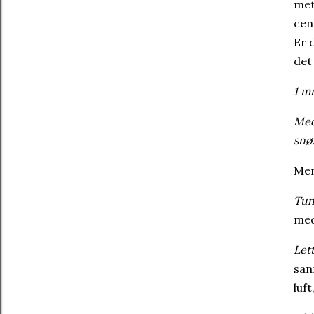
met
cen
Er 
det
1 m
Med
snø
Men
Tun
med
Lett
san
luf