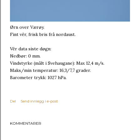
Ørn over Værøy.
Fint vêr, frisk bris frå nordaust.
Vêr data siste døgn:
Nedbør: 0 mm.
Vindstyrke (målt i Svehaugane): Max 12,4 m/s.
Maks/min temperatur: 16,3/7,7 grader.
Barometer trykk: 1027 hPa.
Del
Send innlegg i e-post
KOMMENTARER