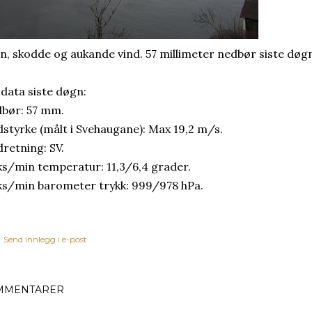
n, skodde og aukande vind. 57 millimeter nedbør siste døg
 data siste døgn:
bør: 57 mm.
dstyrke (målt i Svehaugane): Max 19,2 m/s.
dretning: SV.
s/min temperatur: 11,3/6,4 grader.
s/min barometer trykk: 999/978 hPa.
Send innlegg i e-post
MMENTARER