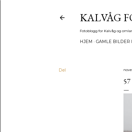
KALVÅG 
Fotoblogg for Kalvåg og omla
HJEM
GAMLE BILDER 
Del
nove
5