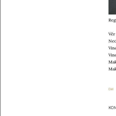
Reg
Vêr
Ned
Vin
Vin
Mak
Mak
Del
KO