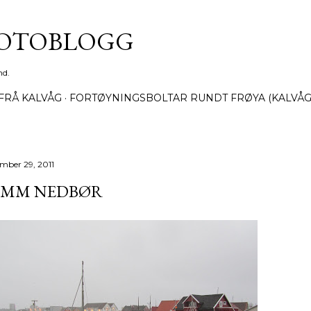
Gå til hovedinnhold
FOTOBLOGG
nd.
FRÅ KALVÅG
FORTØYNINGSBOLTAR RUNDT FRØYA (KALVÅG
mber 29, 2011
7 MM NEDBØR