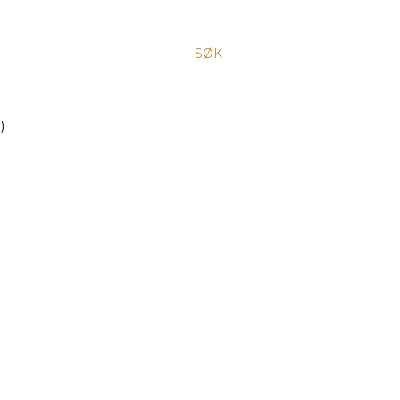
SØK
)