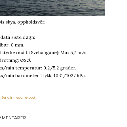
vis skya, oppholdsvêr.
 data siste døgn:
bør: 0 mm.
dstyrke (målt i Svehaugane): Max 5,7 m/s.
dretning: ØSØ.
s/min temperatur: 9,2/5,2 grader.
s/min barometer trykk: 1031/1027 hPa.
Send innlegg i e-post
MMENTARER