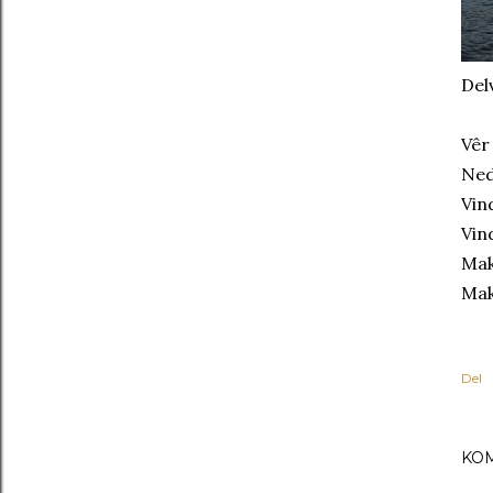
Del
Vêr
Ned
Vin
Vin
Mak
Mak
Del
KO