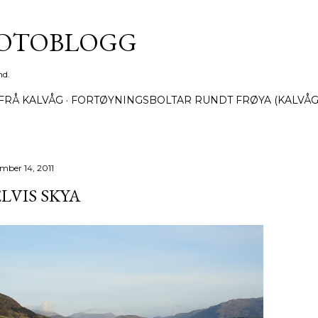
Gå til hovedinnhold
FOTOBLOGG
nd.
FRÅ KALVÅG
FORTØYNINGSBOLTAR RUNDT FRØYA (KALVÅG
mber 14, 2011
LVIS SKYA