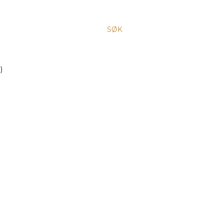
SØK
)