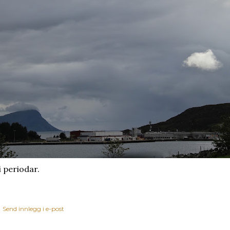
i periodar.
Send innlegg i e-post