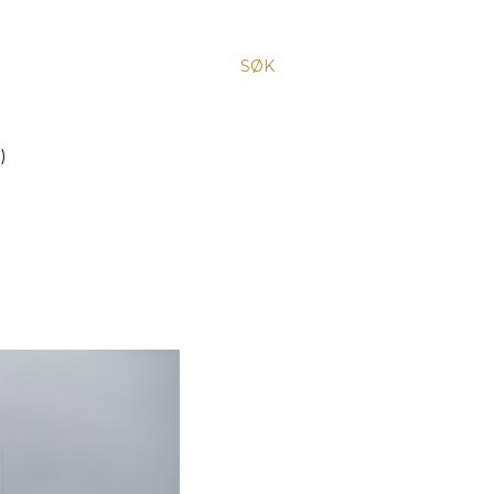
SØK
)