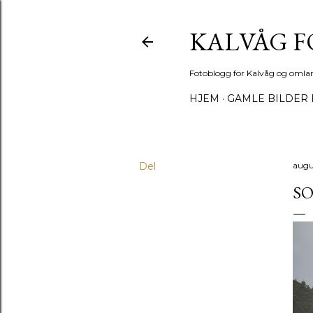
KALVÅG 
Fotoblogg for Kalvåg og omla
HJEM
GAMLE BILDER 
Del
augu
SO