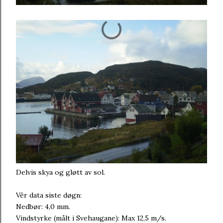
Delvis skya og gløtt av sol.
Vêr data siste døgn:
Nedbør: 4,0 mm.
Vindstyrke (målt i Svehaugane): Max 12,5 m/s.