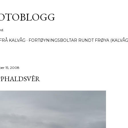
Gå til hovedinnhold
FOTOBLOGG
nd.
FRÅ KALVÅG
FORTØYNINGSBOLTAR RUNDT FRØYA (KALVÅG
ber 15, 2008
PPHALDSVÊR