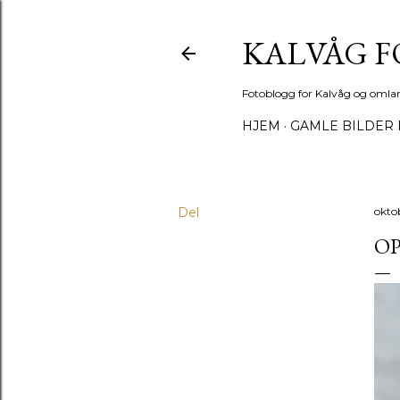
KALVÅG 
Fotoblogg for Kalvåg og omla
HJEM
GAMLE BILDER 
Del
okto
O