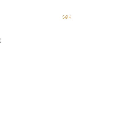
SØK
)