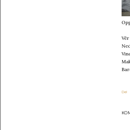
Opp
Vêr
Ned
Vin
Mak
Bar
Del
KO