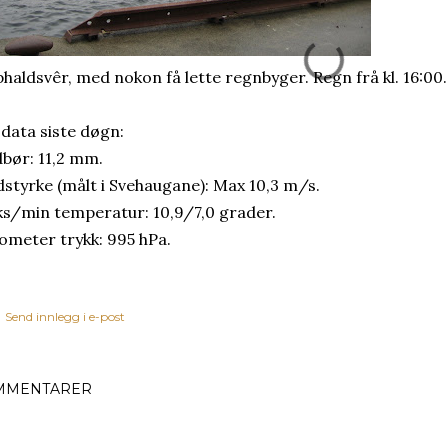
haldsvêr, med nokon få lette regnbyger. Regn frå kl. 16:00.
 data siste døgn:
bør: 11,2 mm.
dstyrke (målt i Svehaugane): Max 10,3 m/s.
s/min temperatur: 10,9/7,0 grader.
ometer trykk: 995 hPa.
Send innlegg i e-post
MMENTARER