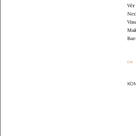
Vêr
Ned
Vin
Mak
Bar
Del
KO