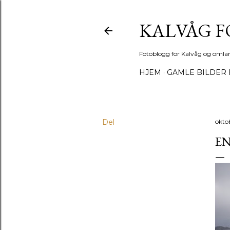
KALVÅG 
Fotoblogg for Kalvåg og omla
HJEM
GAMLE BILDER 
Del
okto
EN