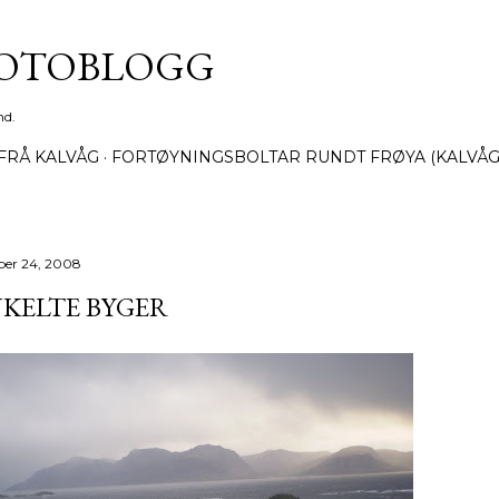
Gå til hovedinnhold
FOTOBLOGG
nd.
FRÅ KALVÅG
FORTØYNINGSBOLTAR RUNDT FRØYA (KALVÅG
ber 24, 2008
KELTE BYGER