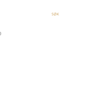
SØK
)