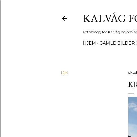
KALVÅG 
Fotoblogg for Kalvåg og omla
HJEM
GAMLE BILDER 
Del
okto
KJ