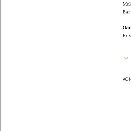
Mak
Bar
Gam
Er 
Del
KO