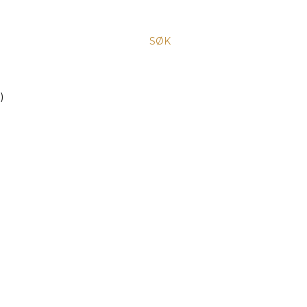
SØK
)