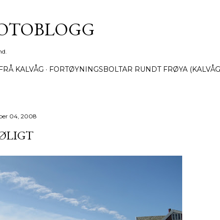
Gå til hovedinnhold
FOTOBLOGG
nd.
FRÅ KALVÅG
FORTØYNINGSBOLTAR RUNDT FRØYA (KALVÅG
ber 04, 2008
ØLIGT