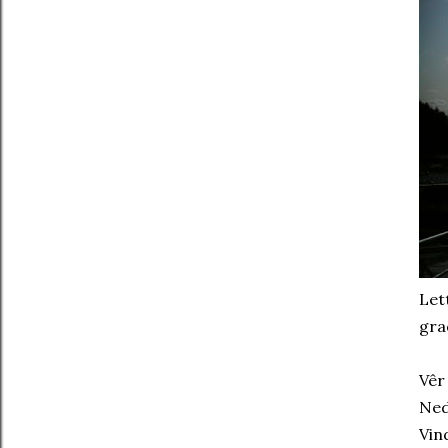
Let
gra
Vêr
Ned
Vin