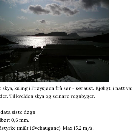
t skya, kuling i Frøysjøen frå sør - søraust. Kjøligt, i natt 
der. Til kvelden skya og seinare regnbyger.
 data siste døgn:
bør: 0,6 mm.
dstyrke (målt i Svehaugane): Max 15,2 m/s.