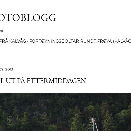
Gå til hovedinnhold
FOTOBLOGG
nd.
FRÅ KALVÅG
FORTØYNINGSBOLTAR RUNDT FRØYA (KALVÅG
09, 2013
L UT PÅ ETTERMIDDAGEN