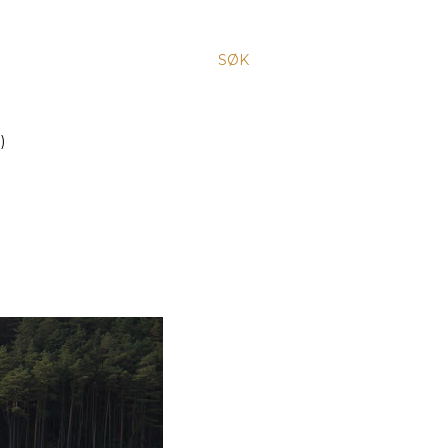
SØK
)