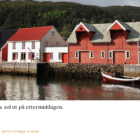
a, sol ut på ettermiddagen.
Send innlegg i e-post