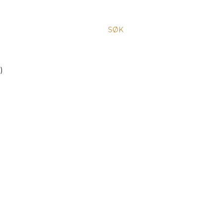
SØK
)