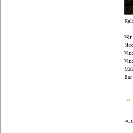
Kal
Vêr
Ned
Vin
Vin
Mak
Bar
Del
KO