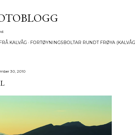
Gå til hovedinnhold
FOTOBLOGG
nd.
FRÅ KALVÅG
FORTØYNINGSBOLTAR RUNDT FRØYA (KALVÅG
mber 30, 2010
OL