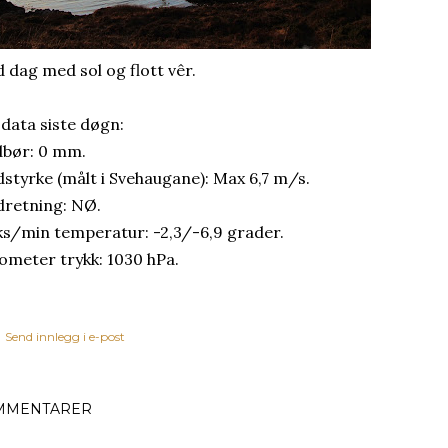
d dag med sol og flott vêr.
 data siste døgn:
bør: 0 mm.
dstyrke (målt i Svehaugane): Max 6,7 m/s.
dretning: NØ.
s/min temperatur: -2,3/-6,9 grader.
ometer trykk: 1030 hPa.
Send innlegg i e-post
MMENTARER