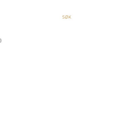
SØK
)