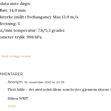
 data siste døgn:
bør: 14,0 mm.
dstyrke (målt i Svehaugane): Max 13,9 m/s.
dretning: V.
s/min temperatur: 7,8/5,3 grader.
ometer trykk: 998 hPa.
Send innlegg i e-post
MMENTARER
Anonym
16. november 2010 kl. 20:33
Flott bilde - det med solstrålene som bryter gjennom skyene 
Hilsen WMT
SVAR