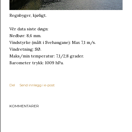
Regnbyger, kjøligt.
Vêr data siste døgn:
Nedbør: 8,6 mm.
Vindstyrke (målt i Svehaugane): Max 7,1 m/s.
Vindretning: SØ.
Maks/min temperatur: 7,1/2,8 grader.
Barometer trykk: 1009 hPa.
Del
Send innlegg i e-post
KOMMENTARER