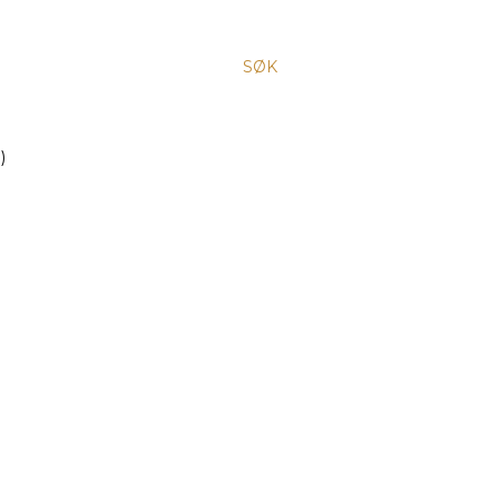
SØK
)