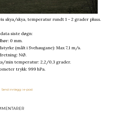
vis skya/skya, temperatur rundt 1 - 2 grader pluss.
 data siste døgn:
bør: 0 mm.
dstyrke (målt i Svehaugane): Max 7,1 m/s.
dretning: NØ.
s/min temperatur: 2,2/0,3 grader.
ometer trykk: 999 hPa.
Send innlegg i e-post
MMENTARER