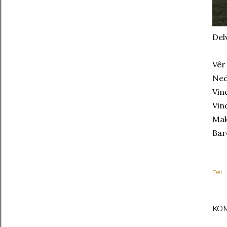
Del
Vêr
Ned
Vin
Vin
Mak
Bar
Del
KO