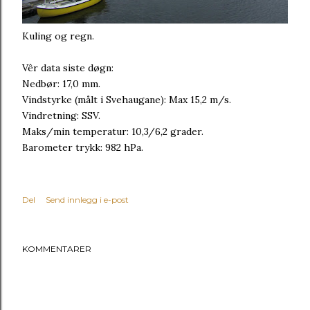
Kuling og regn.
Vêr data siste døgn:
Nedbør: 17,0 mm.
Vindstyrke (målt i Svehaugane): Max 15,2 m/s.
Vindretning: SSV.
Maks/min temperatur: 10,3/6,2 grader.
Barometer trykk: 982 hPa.
Del
Send innlegg i e-post
KOMMENTARER