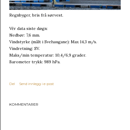
Regnbyger, bris frå sørvest.
Vêr data siste døgn:
Nedbør: 7,6 mm.
Vindstyrke (målt i Svehaugane): Max 14,3 m/s.
Vindretning: SV.
Maks/min temperatur: 10,4/6,9 grader.
Barometer trykk: 989 hPa.
Del
Send innlegg i e-post
KOMMENTARER