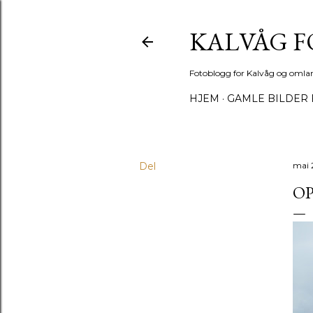
KALVÅG 
Fotoblogg for Kalvåg og omla
HJEM
GAMLE BILDER 
Del
mai 
O