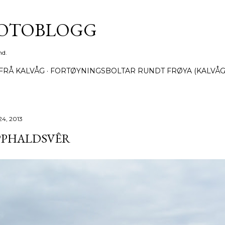
Gå til hovedinnhold
FOTOBLOGG
nd.
FRÅ KALVÅG
FORTØYNINGSBOLTAR RUNDT FRØYA (KALVÅG
24, 2013
PPHALDSVÊR