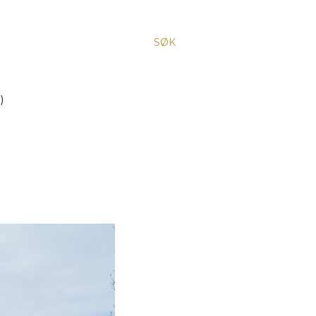
SØK
)