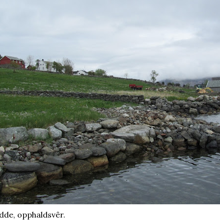
dde, opphaldsvêr.