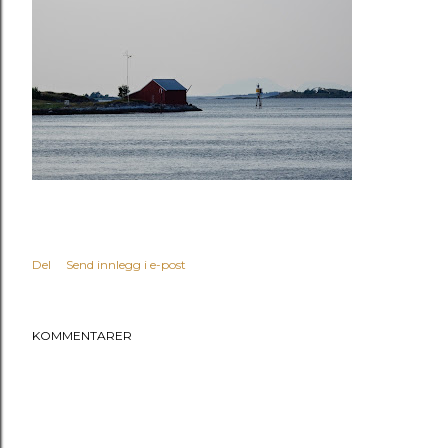
Del
Send innlegg i e-post
KOMMENTARER