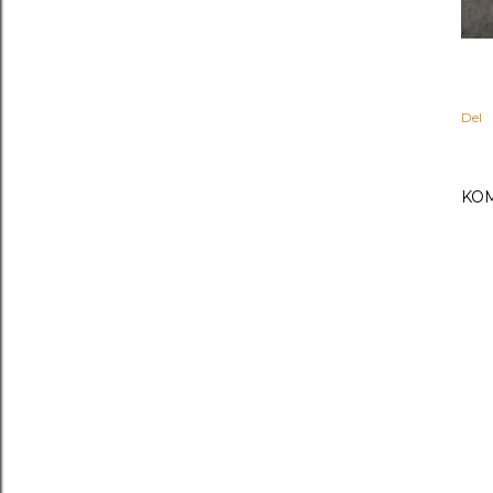
Del
KO