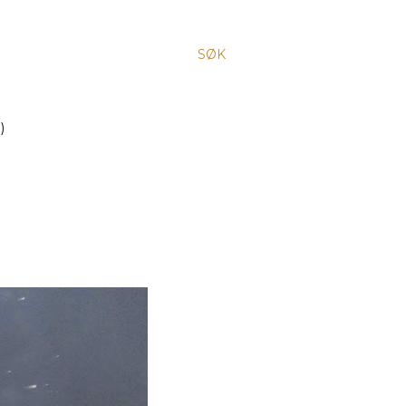
SØK
)