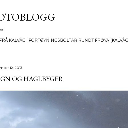
Gå til hovedinnhold
FOTOBLOGG
nd.
FRÅ KALVÅG
FORTØYNINGSBOLTAR RUNDT FRØYA (KALVÅG
mber 12, 2013
EGN OG HAGLBYGER