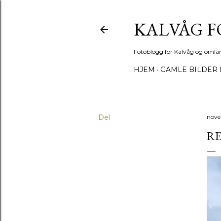
KALVÅG 
Fotoblogg for Kalvåg og omla
HJEM
GAMLE BILDER 
Del
nove
R