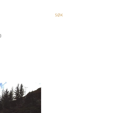
SØK
)