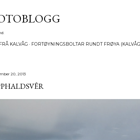
Gå til hovedinnhold
FOTOBLOGG
nd.
FRÅ KALVÅG
FORTØYNINGSBOLTAR RUNDT FRØYA (KALVÅG
mber 20, 2013
PPHALDSVÊR