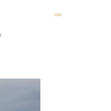
SØK
)