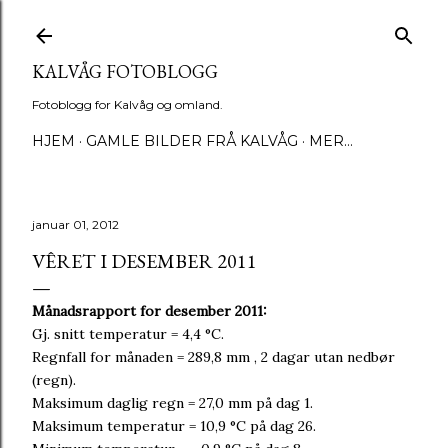
Gå til hovedinnhold
KALVÅG FOTOBLOGG
Fotoblogg for Kalvåg og omland.
HJEM
GAMLE BILDER FRÅ KALVÅG
MER…
januar 01, 2012
VÊRET I DESEMBER 2011
Månadsrapport for desember 2011:
Gj. snitt temperatur = 4,4 °C.
Regnfall for månaden = 289,8 mm , 2 dagar utan nedbør
(regn).
Maksimum daglig regn = 27,0 mm på dag 1.
Maksimum temperatur = 10,9 °C på dag 26.