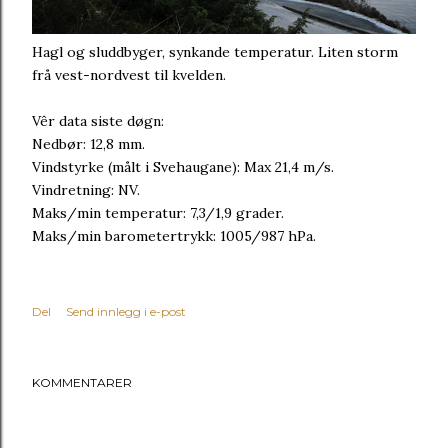
Hagl og sluddbyger, synkande temperatur. Liten storm
frå vest-nordvest til kvelden.
Vêr data siste døgn:
Nedbør: 12,8 mm.
Vindstyrke (målt i Svehaugane): Max 21,4 m/s.
Vindretning: NV.
Maks/min temperatur: 7,3/1,9 grader.
Maks/min barometertrykk: 1005/987 hPa.
Del
Send innlegg i e-post
KOMMENTARER