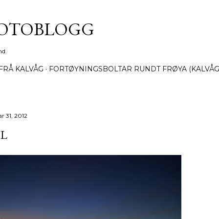
Gå til hovedinnhold
FOTOBLOGG
nd.
FRÅ KALVÅG
FORTØYNINGSBOLTAR RUNDT FRØYA (KALVÅG
r 31, 2012
OL