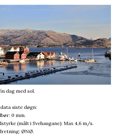
fin dag med sol.
 data siste døgn:
bør: 0 mm.
dstyrke (målt i Svehaugane): Max 4,6 m/s.
dretning: ØNØ.