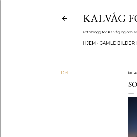
KALVÅG 
Fotoblogg for Kalvåg og omla
HJEM
GAMLE BILDER 
Del
janua
S