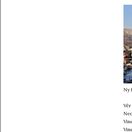
Ny 
Vêr
Ned
Vin
Vin