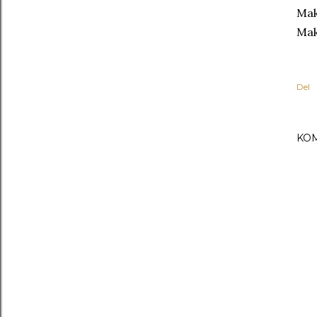
Mak
Mak
Del
KO