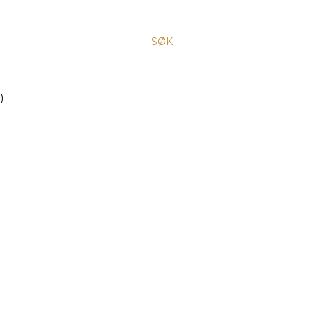
SØK
)