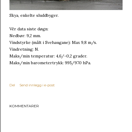
Skya, enkelte sluddbyger.
Vêr data siste døgn:
Nedbør: 9,2 mm.
Vindstyrke (målt i Svehaugane): Max 9,8 m/s.
Vindretning: N.
Maks/min temperatur: 4,6/-0,2 grader.
Maks/min barometertrykk: 995/970 hPa.
Del
Send innlegg i e-post
KOMMENTARER