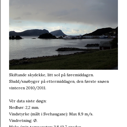
Skiftande skydekke, litt sol på føremiddagen.
Sludd/snøbyger på ettermiddagen, den første snøen
vinteren 2010/2011.
Vêr data siste døgn:
Nedbør: 2,2 mm.
Vindstyrke (målt i Svehaugane): Max 8,9 m/s.
Vindretning: Ø.