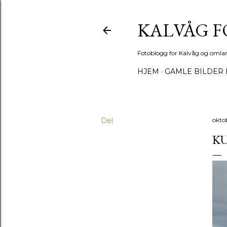
KALVÅG 
Fotoblogg for Kalvåg og omla
HJEM
GAMLE BILDER 
Del
okto
K