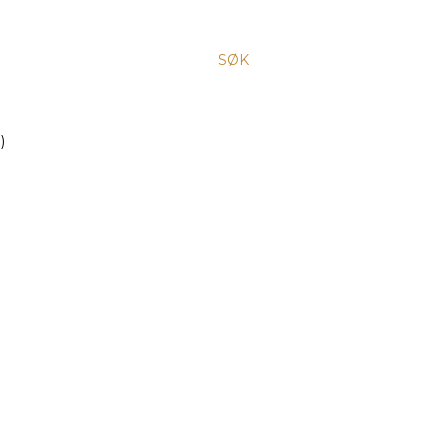
SØK
)