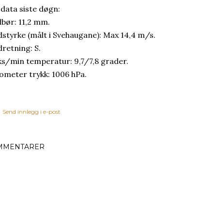
 data siste døgn:
bør: 11,2 mm.
dstyrke (målt i Svehaugane): Max 14,4 m/s.
dretning: S.
s/min temperatur: 9,7/7,8 grader.
ometer trykk: 1006 hPa.
Send innlegg i e-post
MMENTARER