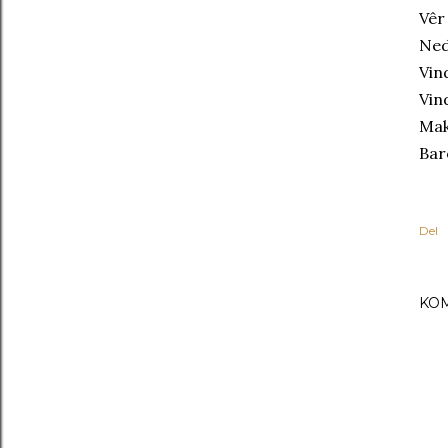
Vêr
Ned
Vin
Vin
Mak
Bar
Del
KO