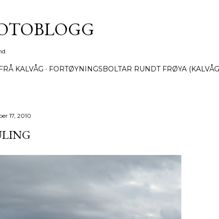
Gå til hovedinnhold
FOTOBLOGG
nd.
FRÅ KALVÅG
FORTØYNINGSBOLTAR RUNDT FRØYA (KALVÅG
ber 17, 2010
ULING