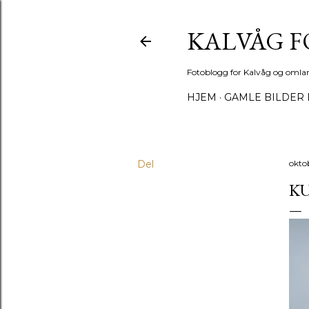
KALVÅG 
Fotoblogg for Kalvåg og omla
HJEM
GAMLE BILDER 
Del
okto
K