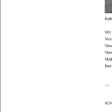
Kul
Vêr
Ned
Vin
Vin
Mak
Bar
Del
KO