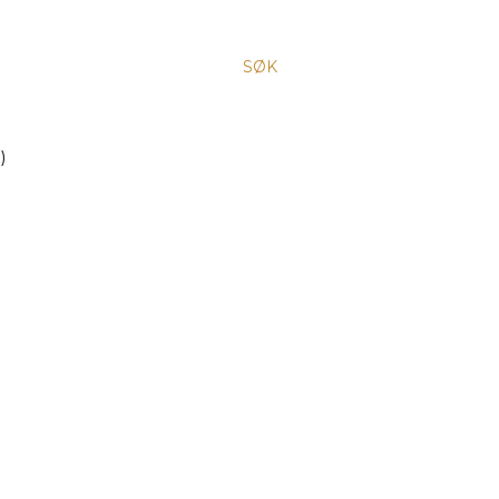
SØK
)