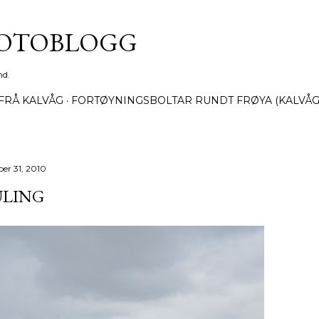
Gå til hovedinnhold
FOTOBLOGG
nd.
FRÅ KALVÅG
FORTØYNINGSBOLTAR RUNDT FRØYA (KALVÅG
ber 31, 2010
ULING