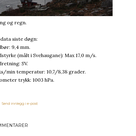
ing og regn.
 data siste døgn:
bør: 9,4 mm.
dstyrke (målt i Svehaugane): Max 17,0 m/s.
dretning: SV.
s/min temperatur: 10,7/8,38 grader.
ometer trykk: 1003 hPa.
Send innlegg i e-post
MMENTARER